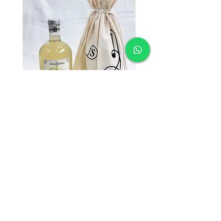
Licor
Anisette (anis)
Licor artesanal
Garrafa 500ml cada.
Anis, água, álcool de cereais
e açúcar.