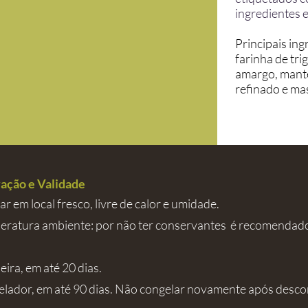
ingredientes e
Principais ing
farinha de tri
amargo, mante
refinado e ma
ação e Validade
r em local fresco, livre de calor e umidade.
ratura ambiente: por não ter conservantes é recomendad
eira, em até 20 dias.
lador, em até 90 dias. Não congelar novamente após desco