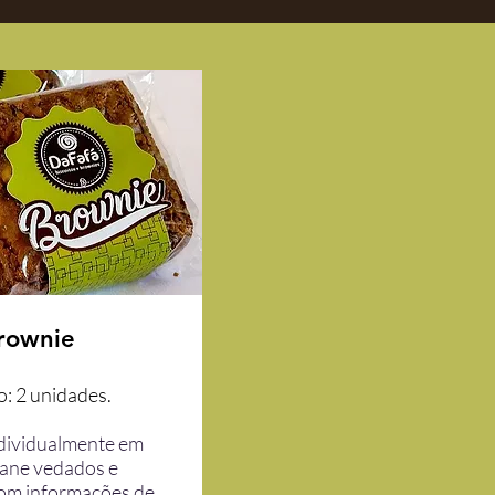
rownie
: 2 unidades.
dividualmente em
fane vedados e
com informações de