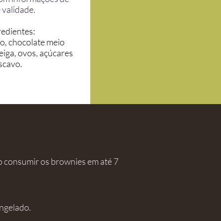
 validade.
redientes:
go, chocolate meio
iga, ovos, açúcares
scavo.
o consumir os brownies
em até 7
ngelado.