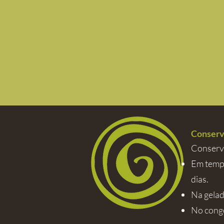
Conserv
Conserva
Em tempe
dias.
Na gelad
No conge