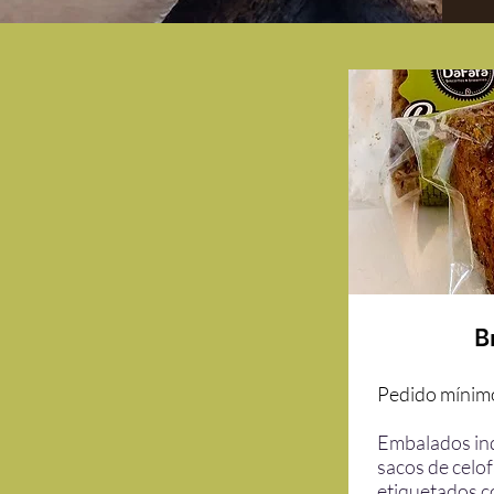
B
Pedido mínimo
Embalados in
sacos de celo
etiquetados 